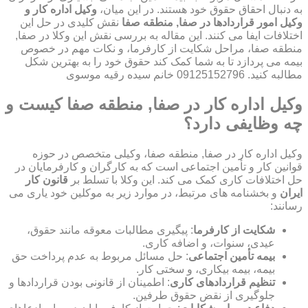
به دنبال احقاق حقوق خود هستند. در این میان،
وکیل اداره کار و
وکیل امور قراردادها در صفا, منطقه صفا
نقش کلیدی در حل این
اختلافات ایفا می کنند. این مقاله به بررسی نقش این وکلا در صفا,
منطقه صفا، مراحل شکایت از کارفرما، و نکات مهم در خصوص
بیمه می پردازد تا به شما کمک کند حقوق خود را به بهترین شکل
مطالبه کنید. 09125152796 خانم سیده رقیه موسوی
وکیل اداره کار در صفا, منطقه صفا کیست و
چه وظایفی دارد؟
وکیل اداره کار در صفا, منطقه صفا، وکیلی متخصص در حوزه
قوانین کار و تأمین اجتماعی است که به کارگران و کارفرمایان در
حل اختلافات کاری کمک می کند. این وکلا با تسلط بر
قانون کار
ایران
و بخشنامه های مرتبط، در موارد زیر به موکلین خود یاری می
رسانند:
شکایت از کارفرما
: پیگیری مطالبات معوقه مانند حقوق،
عیدی، سنوات، و اضافه کاری.
بیمه تأمین اجتماعی
: حل مسائل مربوط به عدم پرداخت حق
بیمه، بیمه بیکاری، و سختی کار.
تنظیم قراردادهای کاری
: اطمینان از قانونی بودن قراردادها و
جلوگیری از نقض حقوق طرفین.