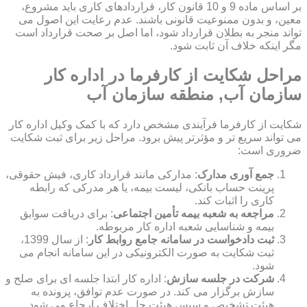
بر اساس ماده 9 و 10 قانون کار، قراردادهای کاری باید مشروع،
معین، و بدون ممنوعیت قانونی باشند. عدم رعایت این اصول می
تواند منجر به بطلان قرارداد شود، اما اصل بر صحت قرارداد است
مگر اینکه خلاف آن ثابت شود.
مراحل شکایت از کارفرما در اداره کار
سازمان آب, منطقه سازمان آب
شکایت از کارفرما فرآیندی مشخص دارد که با کمک وکیل اداره کار
می تواند سریع تر و مؤثرتر پیش برود. مراحل زیر برای ثبت شکایت
ضروری است:
جمع آوری مدارک
: مدارکی مانند قرارداد کاری، فیش حقوقی،
پرینت حساب بانکی، لیست بیمه، یا هر مدرکی که رابطه
کاری را اثبات کند.
مراجعه به شعبه بیمه تأمین اجتماعی
: برای دریافت سوابق
بیمه و شناسایی شعبه اداره کار مربوطه.
ثبت دادخواست در سامانه جامع روابط کار
: از سال 1399،
ثبت شکایت به صورت الکترونیکی در این سامانه انجام می
شود.
شرکت در جلسه سازش
: اداره کار ابتدا جلسه ای برای صلح و
سازش برگزار می کند. در صورت عدم توافق، پرونده به
هیئت تشخیص و سپس هیئت حل اختلاف ارجاع می شود.