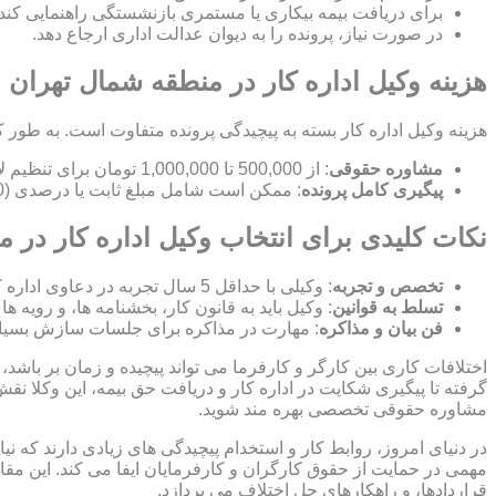
برای دریافت بیمه بیکاری یا مستمری بازنشستگی راهنمایی کند.
در صورت نیاز، پرونده را به دیوان عدالت اداری ارجاع دهد.
هزینه وکیل اداره کار در منطقه شمال تهران
هزینه وکیل اداره کار بسته به پیچیدگی پرونده متفاوت است. به طور ک
مشاوره حقوقی
: از 500,000 تا 1,000,000 تومان برای تنظیم لایحه.
پیگیری کامل پرونده
: ممکن است شامل مبلغ ثابت یا درصدی (10-15%) از مبلغ توافق شده باشد.
نکات کلیدی برای انتخاب وکیل اداره کار در 
تخصص و تجربه
: وکیلی با حداقل 5 سال تجربه در دعاوی اداره کار انتخاب کنید.
تسلط به قوانین
: وکیل باید به قانون کار، بخشنامه ها، و رویه ه
فن بیان و مذاکره
: مهارت در مذاکره برای جلسات سازش بسیا
اختلافات کاری بین کارگر و کارفرما می تواند پیچیده و زمان بر باشد، 
گرفته تا پیگیری شکایت در اداره کار و دریافت حق بیمه، این وکلا نق
مشاوره حقوقی تخصصی بهره مند شوید.
در دنیای امروز، روابط کار و استخدام پیچیدگی های زیادی دارند که 
مهمی در حمایت از حقوق کارگران و کارفرمایان ایفا می کند. این مقا
قراردادها، و راهکارهای حل اختلاف می پردازد.