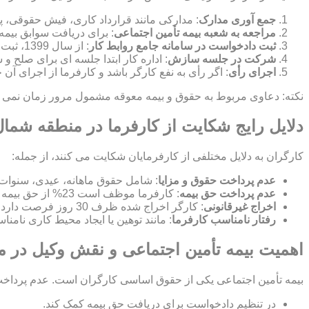
جمع آوری مدارک
: مدارکی مانند قرارداد کاری، فیش حقوقی، پ
مراجعه به شعبه بیمه تأمین اجتماعی
: برای دریافت سوابق بیمه
ثبت دادخواست در سامانه جامع روابط کار
: از سال 1399، ثبت شکایت به صورت الکترونیکی در این سامانه انجام می شود.
شرکت در جلسه سازش
: اداره کار ابتدا جلسه ای برای صلح
اجرای رأی
: اگر رأی به نفع کارگر باشد و کارفرما از اجرای آن
نکته: دعاوی مربوط به حقوق و بیمه معوقه مشمول مرور زمان نمی شون
دلایل رایج شکایت از کارفرما در منطقه شمال
کارگران به دلایل مختلفی از کارفرمایان شکایت می کنند، از جمله:
عدم پرداخت حقوق و مزایا
: شامل حقوق ماهانه، عیدی، سنوات
عدم پرداخت حق بیمه
: کارفرما موظف است 23% از حق بیمه را پرداخت کند و 7% از حقوق کارگر کسر می شود.
اخراج غیرقانونی
: کارگر اخراج شده ظرف 30 روز فرصت دارد برای بازگشت به کار یا دریافت بیمه بیکاری شکایت کند.
رفتار نامناسب کارفرما
: مانند توهین یا ایجاد محیط کاری نامن
اهمیت بیمه تأمین اجتماعی و نقش وکیل در 
بیمه تأمین اجتماعی یکی از حقوق اساسی کارگران است. عدم پرداخت ح
در تنظیم دادخواست برای دریافت حق بیمه کمک کند.