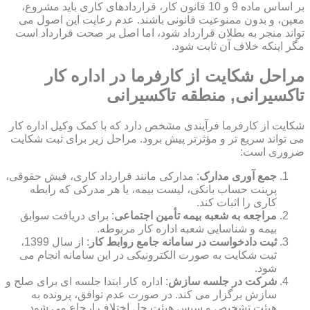
بر اساس ماده 9 و 10 قانون کار، قراردادهای کاری باید مشروع،
معین، و بدون ممنوعیت قانونی باشند. عدم رعایت این اصول می
تواند منجر به بطلان قرارداد شود، اما اصل بر صحت قرارداد است
مگر اینکه خلاف آن ثابت شود.
مراحل شکایت از کارفرما در اداره کار
تاکسیرانی, منطقه تاکسیرانی
شکایت از کارفرما فرآیندی مشخص دارد که با کمک وکیل اداره کار
می تواند سریع تر و مؤثرتر پیش برود. مراحل زیر برای ثبت شکایت
ضروری است:
جمع آوری مدارک
: مدارکی مانند قرارداد کاری، فیش حقوقی،
پرینت حساب بانکی، لیست بیمه، یا هر مدرکی که رابطه
کاری را اثبات کند.
مراجعه به شعبه بیمه تأمین اجتماعی
: برای دریافت سوابق
بیمه و شناسایی شعبه اداره کار مربوطه.
ثبت دادخواست در سامانه جامع روابط کار
: از سال 1399،
ثبت شکایت به صورت الکترونیکی در این سامانه انجام می
شود.
شرکت در جلسه سازش
: اداره کار ابتدا جلسه ای برای صلح و
سازش برگزار می کند. در صورت عدم توافق، پرونده به
هیئت تشخیص و سپس هیئت حل اختلاف ارجاع می شود.