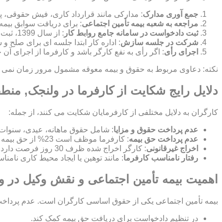
جمع آوری مدارک
: مدارکی مانند قرارداد کاری، فیش حقوقی، پ
مراجعه به شعبه بیمه تأمین اجتماعی
: برای دریافت سوابق بیمه
ثبت دادخواست در سامانه جامع روابط کار
: از سال 1399، ثبت شکایت به صورت الکترونیکی در این سامانه انجام می شود.
شرکت در جلسه سازش
: اداره کار ابتدا جلسه ای برای صلح
اجرای رأی
: اگر رأی به نفع کارگر باشد و کارفرما از اجرای آن
نکته: دعاوی مربوط به حقوق و بیمه معوقه مشمول مرور زمان نمی شون
دلایل رایج شکایت از کارفرما در ولنجک, منط
کارگران به دلایل مختلفی از کارفرمایان شکایت می کنند، از جمله:
عدم پرداخت حقوق و مزایا
: شامل حقوق ماهانه، عیدی، سنوات
عدم پرداخت حق بیمه
: کارفرما موظف است 23% از حق بیمه را پرداخت کند و 7% از حقوق کارگر کسر می شود.
اخراج غیرقانونی
: کارگر اخراج شده ظرف 30 روز فرصت دارد برای بازگشت به کار یا دریافت بیمه بیکاری شکایت کند.
رفتار نامناسب کارفرما
: مانند توهین یا ایجاد محیط کاری نامن
اهمیت بیمه تأمین اجتماعی و نقش وکیل در و
بیمه تأمین اجتماعی یکی از حقوق اساسی کارگران است. عدم پرداخت ح
در تنظیم دادخواست برای دریافت حق بیمه کمک کند.