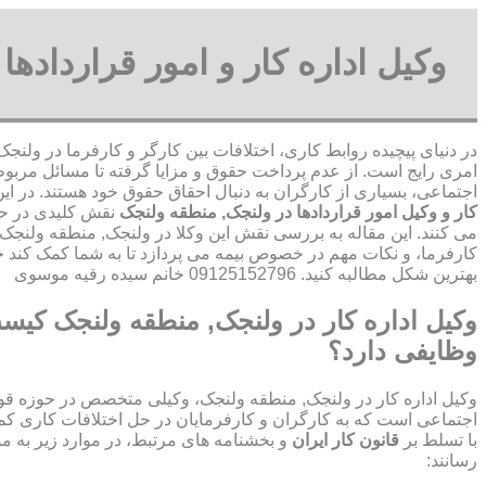
وکیل اداره کار و امور قرارداده
در دنیای پیچیده روابط کاری، اختلافات بین کارگر و کارفرما در ولنج
امری رایج است. از عدم پرداخت حقوق و مزایا گرفته تا مسائل مربوط 
اجتماعی، بسیاری از کارگران به دنبال احقاق حقوق خود هستند. در ای
کار و وکیل امور قراردادها در ولنجک, منطقه ولنجک
نقش کلیدی در حل 
می کنند. این مقاله به بررسی نقش این وکلا در ولنجک, منطقه ولنجک
کارفرما، و نکات مهم در خصوص بیمه می پردازد تا به شما کمک کند ح
بهترین شکل مطالبه کنید. 09125152796 خانم سیده رقیه موسوی
وکیل اداره کار در ولنجک, منطقه ولنجک کیس
وظایفی دارد؟
وکیل اداره کار در ولنجک, منطقه ولنجک، وکیلی متخصص در حوزه قوان
اجتماعی است که به کارگران و کارفرمایان در حل اختلافات کاری کمک
با تسلط بر
قانون کار ایران
و بخشنامه های مرتبط، در موارد زیر به م
رسانند: