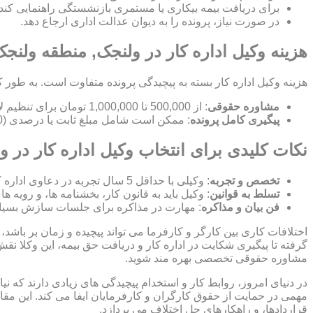
برای دریافت بیمه بیکاری یا مستمری بازنشستگی راهنمایی کند.
در صورت نیاز، پرونده را به دیوان عدالت اداری ارجاع دهد.
هزینه وکیل اداره کار در ولنجک, منطقه ولنج
هزینه وکیل اداره کار بسته به پیچیدگی پرونده متفاوت است. به طور ک
مشاوره حقوقی
: از 500,000 تا 1,000,000 تومان برای تنظیم لایحه.
پیگیری کامل پرونده
: ممکن است شامل مبلغ ثابت یا درصدی (10-15%) از مبلغ توافق شده باشد.
نکات کلیدی برای انتخاب وکیل اداره کار در 
تخصص و تجربه
: وکیلی با حداقل 5 سال تجربه در دعاوی اداره کار انتخاب کنید.
تسلط به قوانین
: وکیل باید به قانون کار، بخشنامه ها، و رویه ه
فن بیان و مذاکره
: مهارت در مذاکره برای جلسات سازش بسیا
اختلافات کاری بین کارگر و کارفرما می تواند پیچیده و زمان بر باشد، 
گرفته تا پیگیری شکایت در اداره کار و دریافت حق بیمه، این وکلا نق
مشاوره حقوقی تخصصی بهره مند شوید.
در دنیای امروز، روابط کار و استخدام پیچیدگی های زیادی دارند که 
مهمی در حمایت از حقوق کارگران و کارفرمایان ایفا می کند. این مقا
قراردادها، و راهکارهای حل اختلاف می پردازد.