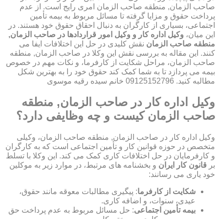
صاحب الزمان, منطقه صاحب الزمان امری رایج است. از عدم
پرداخت حقوق و مزایا گرفته تا مسائل مربوط به بیمه تأمین
اجتماعی، بسیاری از کارگران به دنبال احقاق حقوق خود هستند. در
این میان،
وکیل اداره کار و وکیل امور قراردادها در صاحب الزمان,
منطقه صاحب الزمان
نقش کلیدی در حل این اختلافات ایفا می
کنند. این مقاله به بررسی نقش این وکلا در صاحب الزمان, منطقه
صاحب الزمان، مراحل شکایت از کارفرما، و نکات مهم در خصوص
بیمه می پردازد تا به شما کمک کند حقوق خود را به بهترین شکل
مطالبه کنید. 09125152796 خانم سیده رقیه موسوی
وکیل اداره کار در صاحب الزمان, منطقه
صاحب الزمان کیست و چه وظایفی دارد؟
وکیل اداره کار در صاحب الزمان, منطقه صاحب الزمان، وکیلی
متخصص در حوزه قوانین کار و تأمین اجتماعی است که به کارگران
و کارفرمایان در حل اختلافات کاری کمک می کند. این وکلا با تسلط
بر
قانون کار ایران
و بخشنامه های مرتبط، در موارد زیر به موکلین
خود یاری می رسانند:
شکایت از کارفرما
: پیگیری مطالبات معوقه مانند حقوق،
عیدی، سنوات، و اضافه کاری.
بیمه تأمین اجتماعی
: حل مسائل مربوط به عدم پرداخت حق