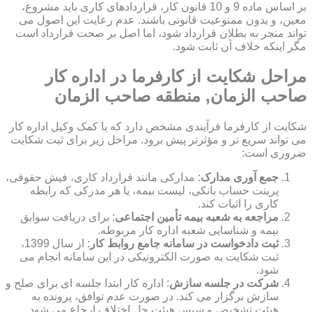
بر اساس ماده 9 و 10 قانون کار، قراردادهای کاری باید مشروع،
معین، و بدون ممنوعیت قانونی باشند. عدم رعایت این اصول می
تواند منجر به بطلان قرارداد شود، اما اصل بر صحت قرارداد است
مگر اینکه خلاف آن ثابت شود.
مراحل شکایت از کارفرما در اداره کار
صاحب الزمان, منطقه صاحب الزمان
شکایت از کارفرما فرآیندی مشخص دارد که با کمک وکیل اداره کار
می تواند سریع تر و مؤثرتر پیش برود. مراحل زیر برای ثبت شکایت
ضروری است:
جمع آوری مدارک
: مدارکی مانند قرارداد کاری، فیش حقوقی،
پرینت حساب بانکی، لیست بیمه، یا هر مدرکی که رابطه
کاری را اثبات کند.
مراجعه به شعبه بیمه تأمین اجتماعی
: برای دریافت سوابق
بیمه و شناسایی شعبه اداره کار مربوطه.
ثبت دادخواست در سامانه جامع روابط کار
: از سال 1399،
ثبت شکایت به صورت الکترونیکی در این سامانه انجام می
شود.
شرکت در جلسه سازش
: اداره کار ابتدا جلسه ای برای صلح و
سازش برگزار می کند. در صورت عدم توافق، پرونده به
هیئت تشخیص و سپس هیئت حل اختلاف ارجاع می شود.