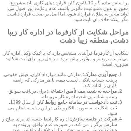
بر اساس ماده 9 و 10 قانون کار، قراردادهای کاری باید مشروع،
معین، و بدون ممنوعیت قانونی باشند. عدم رعایت این اصول می
تواند منجر به بطلان قرارداد شود، اما اصل بر صحت قرارداد است
مگر اینکه خلاف آن ثابت شود.
مراحل شکایت از کارفرما در اداره کار زیبا
دشت, منطقه زیبا دشت
شکایت از کارفرما فرآیندی مشخص دارد که با کمک وکیل اداره کار
می تواند سریع تر و مؤثرتر پیش برود. مراحل زیر برای ثبت شکایت
ضروری است:
جمع آوری مدارک
: مدارکی مانند قرارداد کاری، فیش حقوقی،
پرینت حساب بانکی، لیست بیمه، یا هر مدرکی که رابطه
کاری را اثبات کند.
مراجعه به شعبه بیمه تأمین اجتماعی
: برای دریافت سوابق
بیمه و شناسایی شعبه اداره کار مربوطه.
ثبت دادخواست در سامانه جامع روابط کار
: از سال 1399،
ثبت شکایت به صورت الکترونیکی در این سامانه انجام می
شود.
شرکت در جلسه سازش
: اداره کار ابتدا جلسه ای برای صلح و
سازش برگزار می کند. در صورت عدم توافق، پرونده به
هیئت تشخیص و سپس هیئت حل اختلاف ارجاع می شود.